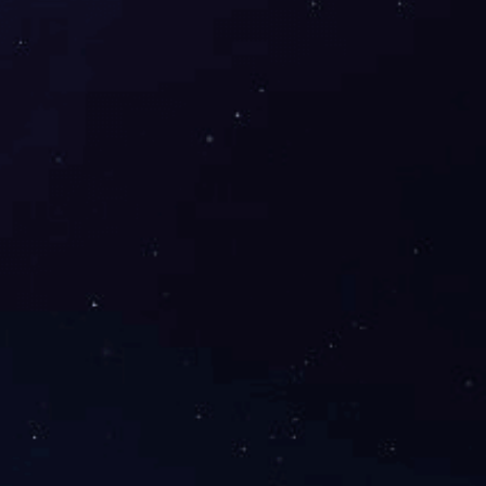
良好的竞争道德环境。