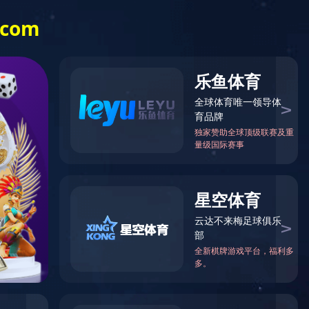
网页版登录入口-开云（中国）
中
/
繁
/
EN