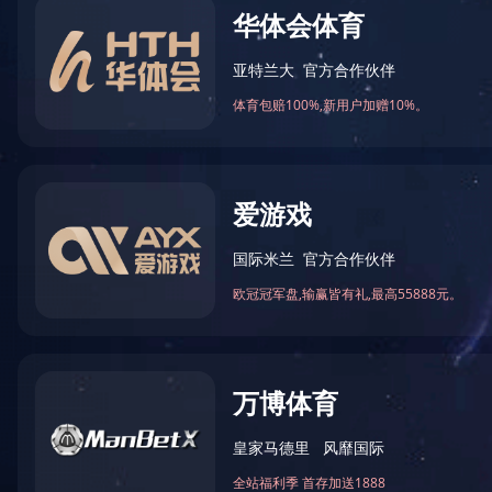
领地集团整合全球资源，与
划、设计、景观、装饰、
未来"为核心价值
阳光采购
S
unshine Procurement