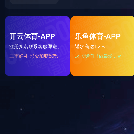
秉承公开、公平、公正，质量优先、价格优先的原
坚持公开透明、科学规范、集体决策、流程简洁、
式的模式；
阳光采购立足于科学化、合理化的采购制度和监督
议价谈判，有效降低采购成本，提高采购效率，避
行贿受贿等贪污腐败现象，坚决执行在阳光下的采
邮箱：ldjtzc@leading-group.cn
资格预审
交流平台